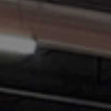
encargamos de todo el proceso, desde la
planificación hasta la ejecución final,
asegurándonos de que tu stand se
instale de manera profesional, funcional y
acorde a tus objetivos.
VER PROYECTOS DE MONTAJE DE STANDS