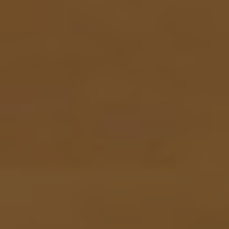
PERSONALIZAD
En Idestand somos expertos en el
montaje de stands personalizados. Nos
encargamos de todo el proceso, desde la
planificación hasta la ejecución final,
asegurándonos de que tu stand se
instale de manera profesional, funcional y
acorde a tus objetivos.
VER PROYECTOS DE MONTAJE DE STANDS