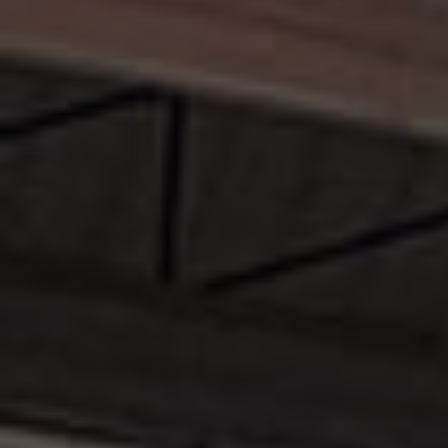
MONTAJE DE
STANDS
PERSONALIZAD
En Idestand somos expertos en el
montaje de stands personalizados. Nos